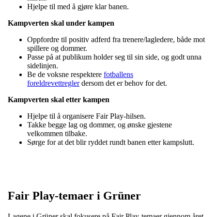
Hjelpe til med å gjøre klar banen.
Kampverten skal under kampen
Oppfordre til positiv adferd fra trenere/lagledere, både mot
spillere og dommer.
Passe på at publikum holder seg til sin side, og godt unna
sidelinjen.
Be de voksne respektere
fotballens
foreldrevettregler
dersom det er behov for det.
Kampverten skal etter kampen
Hjelpe til å organisere Fair Play-hilsen.
Takke begge lag og dommer, og ønske gjestene
velkommen tilbake.
Sørge for at det blir ryddet rundt banen etter kampslutt.
Fair Play-temaer i Grüner
Lagene i Grüner skal fokusere på Fair Play-temaer gjennom året.