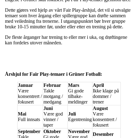
Dette gjøres ved hjelp av vårt Fair Play-årshjul, det vil si utvalgte
temaer som hver årgang eller spillergruppe kan drøfte sammen
med veiledning fra trenerne. I utgangspunktet bør hver gruppe
bruke 10-15 minutter før, under eller etter en trening på dette.
De fleste årganger har trening to eller mer i uka, og drøftingene
kan fordeles utover måneden.
Årshjul for Fair Play-temaer i Grüner Fotball:
Januar
Februar
Mars
April
Være
Takle
Gi gode
Ikke klage på
konsentrert /
motgang /
tilbake-
dommer /
fokusert
medgang
meldinger
trener
Juni
August
Mai
Være god
Juli
Være
Full innsats
vinner /
Egentrening
konsentrert /
taper
fokusert
September
Oktober
November
Desember
Takle
Gi gode
Være god