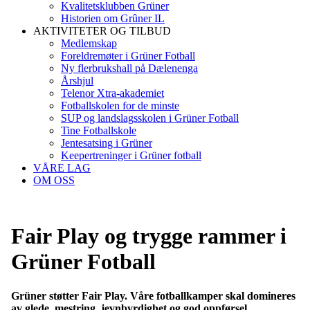
Kvalitetsklubben Grüner
Historien om Grûner IL
AKTIVITETER OG TILBUD
Medlemskap
Foreldremøter i Grüner Fotball
Ny flerbrukshall på Dælenenga
Årshjul
Telenor Xtra-akademiet
Fotballskolen for de minste
SUP og landslagsskolen i Grüner Fotball
Tine Fotballskole
Jentesatsing i Grüner
Keepertreninger i Grüner fotball
VÅRE LAG
OM OSS
Fair Play og trygge rammer i
Grüner Fotball
Grüner støtter Fair Play. Våre fotballkamper skal domineres
av glede, mestring, jevnbyrdighet og god oppførsel.