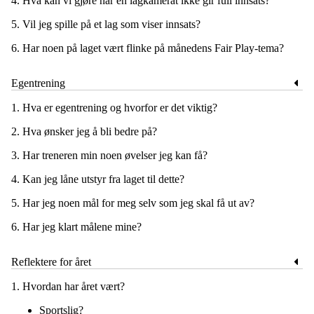
4. Hva kan vi gjøre når en lagkamerat ikke gir full innsats?
5. Vil jeg spille på et lag som viser innsats?
6. Har noen på laget vært flinke på månedens Fair Play-tema?
Egentrening
1. Hva er egentrening og hvorfor er det viktig?
2. Hva ønsker jeg å bli bedre på?
3. Har treneren min noen øvelser jeg kan få?
4. Kan jeg låne utstyr fra laget til dette?
5. Har jeg noen mål for meg selv som jeg skal få ut av?
6. Har jeg klart målene mine?
Reflektere for året
1. Hvordan har året vært?
Sportslig?