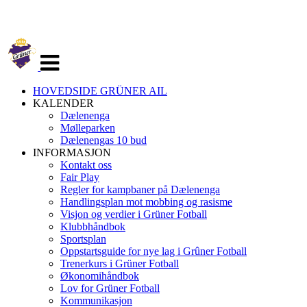
Veksle
navigasjon
HOVEDSIDE GRÜNER AIL
KALENDER
Dælenenga
Mølleparken
Dælenengas 10 bud
INFORMASJON
Kontakt oss
Fair Play
Regler for kampbaner på Dælenenga
Handlingsplan mot mobbing og rasisme
Visjon og verdier i Grüner Fotball
Klubbhåndbok
Sportsplan
Oppstartsguide for nye lag i Grûner Fotball
Trenerkurs i Grüner Fotball
Økonomihåndbok
Lov for Grüner Fotball
Kommunikasjon