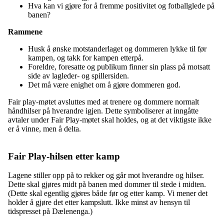
Hva kan vi gjøre for å fremme positivitet og fotballglede på
banen?
Rammene
Husk å ønske motstanderlaget og dommeren lykke til før
kampen, og takk for kampen etterpå.
Foreldre, foresatte og publikum finner sin plass på motsatt
side av lagleder- og spillersiden.
Det må være enighet om å gjøre dommeren god.
Fair play-møtet avsluttes med at trenere og dommere normalt
håndhilser på hverandre igjen. Dette symboliserer at inngåtte
avtaler under Fair Play-møtet skal holdes, og at det viktigste ikke
er å vinne, men å delta.
Fair Play-hilsen etter kamp
Lagene stiller opp på to rekker og går mot hverandre og hilser.
Dette skal gjøres midt på banen med dommer til stede i midten.
(Dette skal egentlig gjøres både før og etter kamp. Vi mener det
holder å gjøre det etter kampslutt. Ikke minst av hensyn til
tidspresset på Dælenenga.)