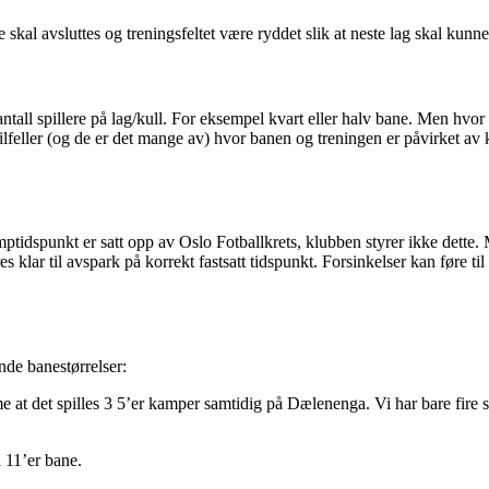
 skal avsluttes og treningsfeltet være ryddet slik at neste lag skal kunn
på antall spillere på lag/kull. For eksempel kvart eller halv bane. Men 
I tilfeller (og de er det mange av) hvor banen og treningen er påvirket a
tidspunkt er satt opp av Oslo Fotballkrets, klubben styrer ikke dette.
klar til avspark på korrekt fastsatt tidspunkt. Forsinkelser kan føre t
ende banestørrelser:
me at det spilles 3 5’er kamper samtidig på Dælenenga. Vi har bare fire st
l 11’er bane.