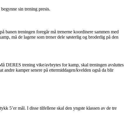
e begynne sin trening presis.
hvor på banen treningen foregår må trenerne koordinere sammen med
v kamp, må de lagene som trener dele søsterlig og broderlig på den
 Må DERES trening vike/avbrytes for kamp, skal treningen avsluttes
il at andre kamper senere på ettermiddagen/kvelden også da blir
ykk 5’er mål. I disse tilfellene skal den yngste klassen av de tre