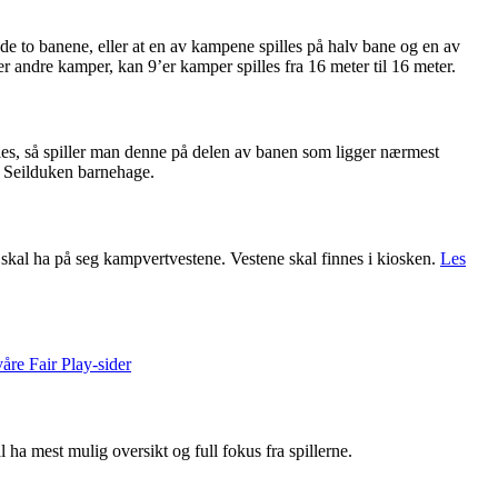
m de to banene, eller at en av kampene spilles på halv bane og en av
er andre kamper, kan 9’er kamper spilles fra 16 meter til 16 meter.
kles, så spiller man denne på delen av banen som ligger nærmest
t Seilduken barnehage.
 skal ha på seg kampvertvestene. Vestene skal finnes i kiosken.
Les
åre Fair Play-sider
 ha mest mulig oversikt og full fokus fra spillerne.