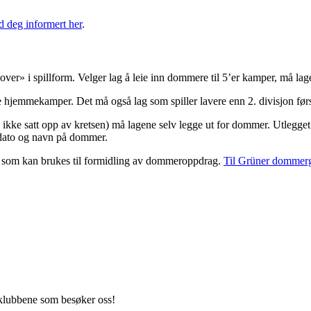
d deg informert her
.
r» i spillform. Velger lag å leie inn dommere til 5’er kamper, må lagen
e hjemmekamper. Det må også lag som spiller lavere enn 2. divisjon førs
 ikke satt opp av kretsen) må lagene selv legge ut for dommer. Utlegget 
, dato og navn på dommer.
, som kan brukes til formidling av dommeroppdrag.
Til Grüner dommer
 klubbene som besøker oss!