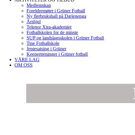
Medlemskap
Foreldremøter i Grüner Fotball
Ny flerbrukshall på Dælenenga
Årshjul
Telenor Xtra-akademiet
Fotballskolen for de minste
SUP og landslagsskolen i Grüner Fotball
Tine Fotballskole
Jentesatsing i Grüner
Keepertreninger i Grüner fotball
VÅRE LAG
OM OSS