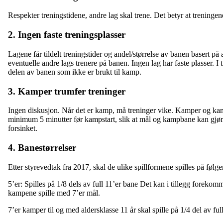
Respekter treningstidene, andre lag skal trene. Det betyr at treningene
2. Ingen faste treningsplasser
Lagene får tildelt treningstider og andel/størrelse av banen basert 
eventuelle andre lags trenere på banen. Ingen lag har faste plasser. 
delen av banen som ikke er brukt til kamp.
3. Kamper trumfer treninger
Ingen diskusjon. Når det er kamp, må treninger vike. Kamper og kamp
minimum 5 minutter før kampstart, slik at mål og kampbane kan gjøres 
forsinket.
4. Banestørrelser
Etter styrevedtak fra 2017, skal de ulike spillformene spilles på følg
5’er: Spilles på 1/8 dels av full 11’er bane Det kan i tillegg forekom
kampene spille med 7’er mål.
7’er kamper til og med aldersklasse 11 år skal spille på 1/4 del av ful