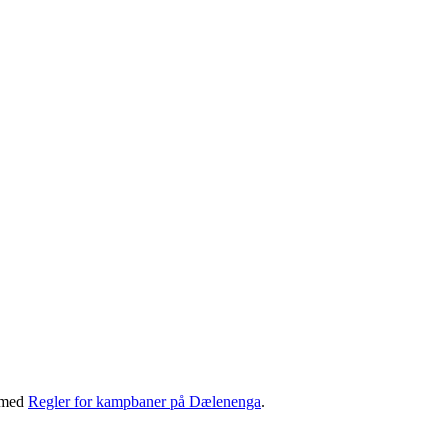
e med
Regler for kampbaner på Dælenenga
.