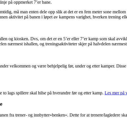
delinje på oppmerket 7’er bane.
r samtidig, må man enten dele opp slik at det er en fem meter sone mello
annen aktivitet på banen i løpet av kampens varighet, hverken trening ell
hallen og kiosken. Dvs, om det er en 5’er eller 7’er kamp som skal avvi
elen nærmest ishallen, og treningsaktiviteter skjer på halvdelen nærmes
tander velkommen og være behjelpelig før, under og etter kamper. Disse
e to lags spillere skal hilse på hverandre før og etter kamp.
Les mer på v
e
nen fra trener- og innbytter»benken». Dette for at trenere/lagledere skal