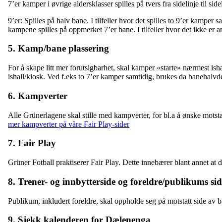
7’er kamper i øvrige aldersklasser spilles på tvers fra sidelinje til si
9’er: Spilles på halv bane. I tilfeller hvor det spilles to 9’er kampe
kampene spilles på oppmerket 7’er bane. I tilfeller hvor det ikke er 
5. Kamp/bane plassering
For å skape litt mer forutsigbarhet, skal kamper «starte» nærmest is
ishall/kiosk. Ved f.eks to 7’er kamper samtidig, brukes da banehalvd
6. Kampverter
Alle Grünerlagene skal stille med kampverter, for bl.a å ønske mots
mer kampverter på våre Fair Play-sider
7. Fair Play
Grüner Fotball praktiserer Fair Play. Dette innebærer blant annet at d
8. Trener- og innbytterside og foreldre/publikums sid
Publikum, inkludert foreldre, skal oppholde seg på motstatt side av ba
9. Sjekk kalenderen for Dælenenga