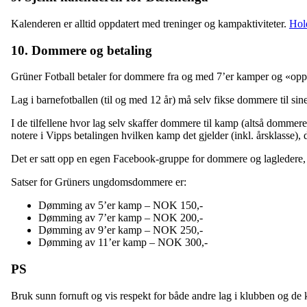
Kalenderen er alltid oppdatert med treninger og kampaktiviteter.
Hol
10. Dommere og betaling
Grüner Fotball betaler for dommere fra og med 7’er kamper og «oppove
Lag i barnefotballen (til og med 12 år) må selv fikse dommere til sin
I de tilfellene hvor lag selv skaffer dommere til kamp (altså dommere
notere i Vipps betalingen hvilken kamp det gjelder (inkl. årsklasse)
Det er satt opp en egen Facebook-gruppe for dommere og lagledere
Satser for Grüners ungdomsdommere er:
Dømming av 5’er kamp – NOK 150,-
Dømming av 7’er kamp – NOK 200,-
Dømming av 9’er kamp – NOK 250,-
Dømming av 11’er kamp – NOK 300,-
PS
Bruk sunn fornuft og vis respekt for både andre lag i klubben og de