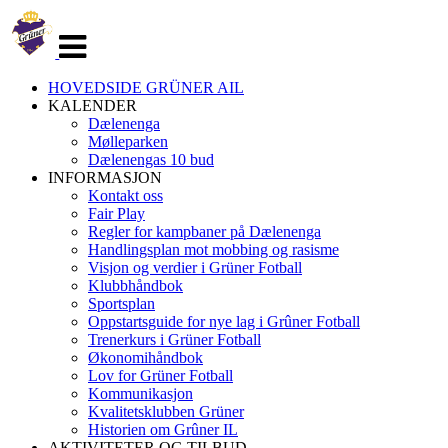
Veksle
navigasjon
HOVEDSIDE GRÜNER AIL
KALENDER
Dælenenga
Mølleparken
Dælenengas 10 bud
INFORMASJON
Kontakt oss
Fair Play
Regler for kampbaner på Dælenenga
Handlingsplan mot mobbing og rasisme
Visjon og verdier i Grüner Fotball
Klubbhåndbok
Sportsplan
Oppstartsguide for nye lag i Grûner Fotball
Trenerkurs i Grüner Fotball
Økonomihåndbok
Lov for Grüner Fotball
Kommunikasjon
Kvalitetsklubben Grüner
Historien om Grûner IL
AKTIVITETER OG TILBUD