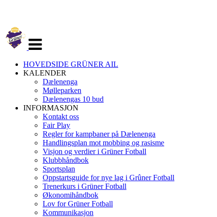
Veksle
navigasjon
HOVEDSIDE GRÜNER AIL
KALENDER
Dælenenga
Mølleparken
Dælenengas 10 bud
INFORMASJON
Kontakt oss
Fair Play
Regler for kampbaner på Dælenenga
Handlingsplan mot mobbing og rasisme
Visjon og verdier i Grüner Fotball
Klubbhåndbok
Sportsplan
Oppstartsguide for nye lag i Grûner Fotball
Trenerkurs i Grüner Fotball
Økonomihåndbok
Lov for Grüner Fotball
Kommunikasjon