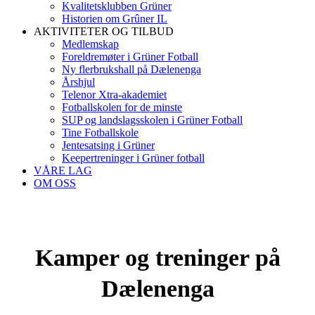
Kvalitetsklubben Grüner
Historien om Grûner IL
AKTIVITETER OG TILBUD
Medlemskap
Foreldremøter i Grüner Fotball
Ny flerbrukshall på Dælenenga
Årshjul
Telenor Xtra-akademiet
Fotballskolen for de minste
SUP og landslagsskolen i Grüner Fotball
Tine Fotballskole
Jentesatsing i Grüner
Keepertreninger i Grüner fotball
VÅRE LAG
OM OSS
Kamper og treninger på
Dælenenga